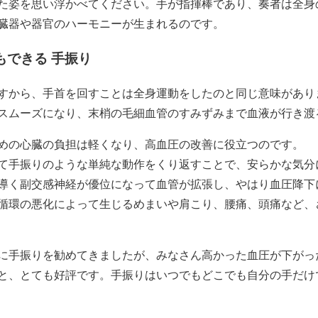
た姿を思い浮かべてください。手が指揮棒であり、奏者は全身
臓器や器官のハーモニーが生まれるのです。
もできる 手振り
すから、手首を回すことは全身運動をしたのと同じ意味があり
スムーズになり、末梢の毛細血管のすみずみまで血液が行き渡
めの心臓の負担は軽くなり、高血圧の改善に役立つのです。
て手振りのような単純な動作をくり返すことで、安らかな気分
導く副交感神経が優位になって血管が拡張し、やはり血圧降下
循環の悪化によって生じるめまいや肩こり、腰痛、頭痛など、
に手振りを勧めてきましたが、みなさん高かった血圧が下がっ
と、とても好評です。手振りはいつでもどこでも自分の手だけ