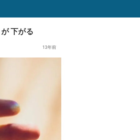
が 下がる
13年前