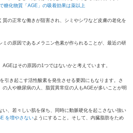
で糖化物質「AGE」の吸着効果は薬以上
く質の正常な働きが阻害され、シミやシワなど皮膚の老化を
シミの原因であるメラニン色素が作られることが、最近の研
AGEはその原因の1つではないかと考えています。
化を引き起こす活性酸素を発生させる要因にもなります。さ
」の人や糖尿病の人、脂質異常症の人もAGEが多いことが明
ない、若々しい肌を保ち、同時に動脈硬化を起こさない強い
GE を増やさない
ようにすること。そして、内臓脂肪をため