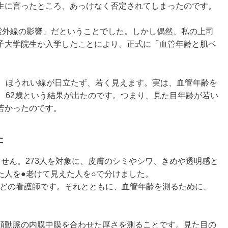
生に言ったところ、あっけなく否定されてしまったのです。
％紫外線の影響」だということでした。しかし偶然、私の上司
子大学院生が入学したことにより、正式に「血管年齢と肌ベ
は、ほうれい線が日立たず、若く見えます。実は、血管年齢を
、62歳という結果が出たのです。つまり、見た目年齢が若い
若かったのです。
た
せん。273人を対象に、皮膚のシミやシワ、きめや透明感と
た人を●老けて見えた人を○で分けました。
人ほどの看護師です。それとともに、血管年齢を測るために、
頚動脈の内膜中膜を合わせた厚さを測ることです。見た目の