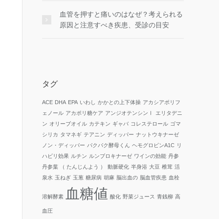
血管を押すと痛いのはなぜ？考えられる
原因と注意すべき疾患、受診の目安
タグ
ACE
DHA
EPA
いわし
かかとの上下体操
アカシアポリフ
ェノール
アカポリ糖ケア
アンジオテンシンⅠ
エリタデニ
ン
オリーブオイル
カテキン
ギャバ
コレステロール
ゴマ
シリカ
タマネギ
テアニン
ディッパー
ナットウキナーゼ
ノン・ディッパー
パクパク酵母くん
ヘモグロビンA1C
リ
ハビリ効果
ルチン
ルンブロキナーゼ
ワインの効能
丹参
丹参葉 （ たんじんよう ）
動脈硬化
半身浴
大豆
椎茸
活
泉水
玉ねぎ
玉葱
糖尿病
胡麻
脳出血の
脳血管疾患
血栓
血糖値
溶解酵素
酸化
野菜ジュース
青銭柳
高
血圧