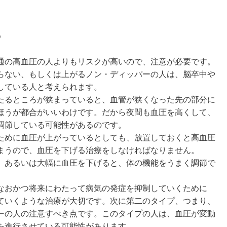
る
通の高血圧の人よりもリスクが高いので、注意が必要です。
らない、もしくは上がるノン・ディッパーの人は、脳卒中や
している人と考えられます。
たるところが狭まっていると、血管が狭くなった先の部分に
ほうが都合がいいわけです。だから夜間も血圧を高くして、
調節している可能性があるのです。
ために血圧が上がっているとしても、放置しておくと高血圧
まうので、血圧を下げる治療をしなければなりません。
、あるいは大幅に血圧を下げると、体の機能をうまく調節で
なおかつ将来にわたって病気の発症を抑制していくために
ていくような治療が大切です。次に第二のタイプ、つまり、
ーの人の注意すべき点です。このタイプの人は、血圧が変動
を進行させている可能性があります。