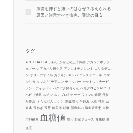
血管を押すと痛いのはなぜ？考えられる
原因と注意すべき疾患、受診の目安
タグ
ACE
DHA
EPA
いわし
かかとの上下体操
アカシアポリフ
ェノール
アカポリ糖ケア
アンジオテンシンⅠ
エリタデニ
ン
オリーブオイル
カテキン
ギャバ
コレステロール
ゴマ
シリカ
タマネギ
テアニン
ディッパー
ナットウキナーゼ
ノン・ディッパー
パクパク酵母くん
ヘモグロビンA1C
リ
ハビリ効果
ルチン
ルンブロキナーゼ
ワインの効能
丹参
丹参葉 （ たんじんよう ）
動脈硬化
半身浴
大豆
椎茸
活
泉水
玉ねぎ
玉葱
糖尿病
胡麻
脳出血の
脳血管疾患
血栓
血糖値
溶解酵素
酸化
野菜ジュース
青銭柳
高
血圧