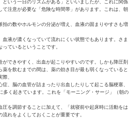
、という一日のリズムがある」といいましたが、これに関係
して注意が必要な「危険な時間帯」があります。これは、朝
脈拍の数やホルモンの分泌が増え、血液の固まりやすさも増
、血液が濃くなっていて流れにくい状態でもあります。さま
なっているということです。
栓ができやすく、出血が起こりやすいのです。しかも降圧剤
ら薬を飲むまでの間は、薬の効き目が最も弱くなっていると
実際、
心症、脳の血管が詰まったり出血したりして起こる脳梗塞、
間に多く起きています。これを「モーニング・サージ」（朝の
血圧を調節することに加えて、「就寝前や起床時に活動をは
の流れをよくしておくことが重要です。