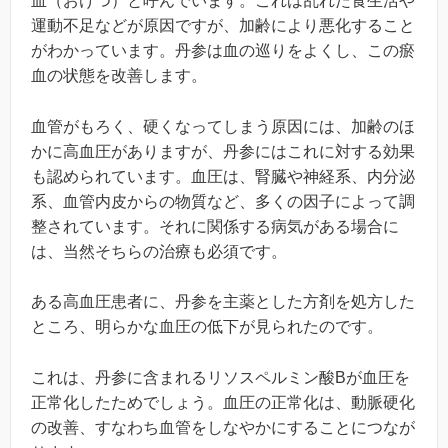
血（おけつ）と呼んでいます。これは乱れた食生活や
運動不足などが原因ですが、加齢により悪化すること
がわかっています。丹参は血の巡りをよくし、この瘀
血の状態を改善します。
血管がもろく、硬くなってしまう原因には、加齢のほ
かに高血圧がありますが、丹参にはこれに対する効果
も認められています。血圧は、腎臓や神経系、内分泌
系、血管内皮からの物質など、多くの因子によって調
整されています。それに関係する病気がある場合に
は、当然そちらの治療も必須です。
ある高血圧患者に、丹参を主薬とした方剤を処方した
ところ、明らかな血圧の低下が見られたのです。
これは、丹参に含まれるリソスペルミン酸Bが血圧を
正常化したためでしょう。血圧の正常化は、動脈硬化
の改善、すなわち血管をしなやかにすることにつなが