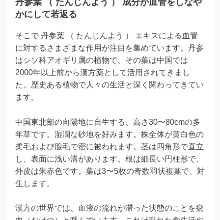
丹参葉 （ たんじんよう ） 成分が血管をしなや
かにして若返る
そこで 丹参葉 （ たんじんよう ） エキスによる血管
に対するさまざまな作用が注目を集めています。丹参
はシソ科アオギリ属の植物で、その葉は中国では
2000年以上前から漢方薬として活用されてきまし
た。歴史ある植物で人々の生活と深く関わってきてい
ます。
中国東北部の向陽地に自生する、高さ30〜80cmの多
年草です。湿潤な砂地を好みます。株全体が黄白色の
柔毛および腺毛で密に被われます。茎は四角形で直立
し、表面に浅い溝があります。根は細長い円柱形で、
外皮は朱赤色です。葉は3〜5枚の奇数羽状複葉で、対
生します。
漢方の世界では、血液の流れが滞った状態のことを瘀