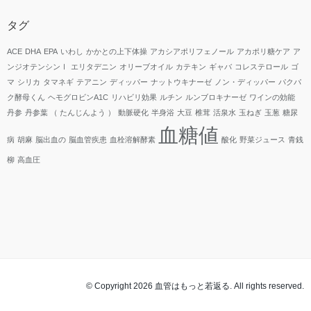
タグ
ACE
DHA
EPA
いわし
かかとの上下体操
アカシアポリフェノール
アカポリ糖ケア
ア
ンジオテンシンⅠ
エリタデニン
オリーブオイル
カテキン
ギャバ
コレステロール
ゴ
マ
シリカ
タマネギ
テアニン
ディッパー
ナットウキナーゼ
ノン・ディッパー
パクパ
ク酵母くん
ヘモグロビンA1C
リハビリ効果
ルチン
ルンブロキナーゼ
ワインの効能
丹参
丹参葉 （ たんじんよう ）
動脈硬化
半身浴
大豆
椎茸
活泉水
玉ねぎ
玉葱
糖尿
血糖値
病
胡麻
脳出血の
脳血管疾患
血栓溶解酵素
酸化
野菜ジュース
青銭
柳
高血圧
© Copyright 2026 血管はもっと若返る. All rights reserved.