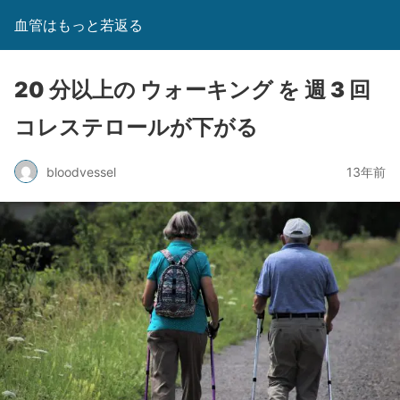
血管はもっと若返る
20 分以上の ウォーキング を 週 3 回
コレステロールが下がる
bloodvessel
13年前