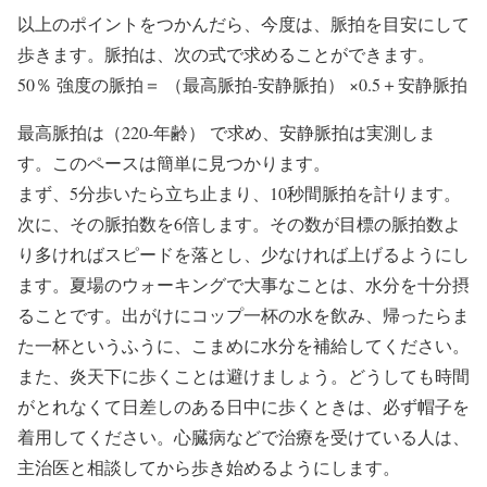
以上のポイントをつかんだら、今度は、脈拍を目安にして
歩きます。脈拍は、次の式で求めることができます。
50％ 強度の脈拍＝ （最高脈拍-安静脈拍） ×0.5＋安静脈拍
最高脈拍は（220-年齢） で求め、安静脈拍は実測しま
す。このペースは簡単に見つかります。
まず、5分歩いたら立ち止まり、10秒間脈拍を計ります。
次に、その脈拍数を6倍します。その数が目標の脈拍数よ
り多ければスピードを落とし、少なければ上げるようにし
ます。夏場のウォーキングで大事なことは、水分を十分摂
ることです。出がけにコップ一杯の水を飲み、帰ったらま
た一杯というふうに、こまめに水分を補給してください。
また、炎天下に歩くことは避けましょう。どうしても時間
がとれなくて日差しのある日中に歩くときは、必ず帽子を
着用してください。心臓病などで治療を受けている人は、
主治医と相談してから歩き始めるようにします。