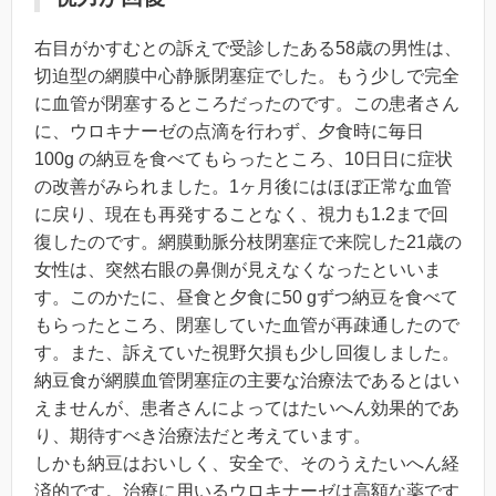
右目がかすむとの訴えで受診したある58歳の男性は、
切迫型の網膜中心静脈閉塞症でした。もう少しで完全
に血管が閉塞するところだったのです。この患者さん
に、ウロキナーゼの点滴を行わず、夕食時に毎日
100g の納豆を食べてもらったところ、10日日に症状
の改善がみられました。1ヶ月後にはほぼ正常な血管
に戻り、現在も再発することなく、視力も1.2まで回
復したのです。網膜動脈分枝閉塞症で来院した21歳の
女性は、突然右眼の鼻側が見えなくなったといいま
す。このかたに、昼食と夕食に50 gずつ納豆を食べて
もらったところ、閉塞していた血管が再疎通したので
す。また、訴えていた視野欠損も少し回復しました。
納豆食が網膜血管閉塞症の主要な治療法であるとはい
えませんが、患者さんによってはたいへん効果的であ
り、期待すべき治療法だと考えています。
しかも納豆はおいしく、安全で、そのうえたいへん経
済的です。治療に用いるウロキナーゼは高額な薬です