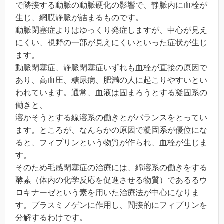
で隣接する動脈の動脈硬化の影響で、静脈内に血栓が
生じ、網膜静脈が詰まるものです。
動脈閉塞症よりはゆっくり発症しますが、中心が見え
にくい、視野の一部が見えにくいといった症状が生じ
ます。
動脈閉塞症、静脈閉塞症いずれも血栓が直接の原因で
あり、高血圧、糖尿病、肥満の人に起こりやすいとい
われています。通常、血液は固まろうとする凝固系の
働きと、
溶かそうとする線溶系の働きとがバランスをとってい
ます。ところが、なんらかの原因で凝固系が優位にな
ると、フィプリンという物質が作られ、血栓が生じま
す。
そのため毛感閉塞症の治療には、綿溶系の働きをする
酵素（体内の化学反応を促進させる物質）であるるウ
ロキナーゼという素を用いた治療法が中心になりま
す。プラスミノゲンに作用し、間接的にフィプリンを
分解するわけです。