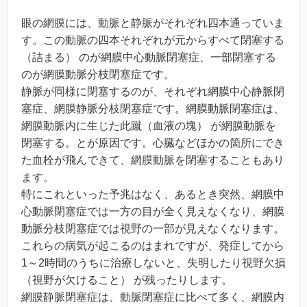
眼の網膜には、動脈と静脈がそれぞれ四本通っていま
す。この動脈の四本それぞれが元からすべて閉塞する
（詰まる） のが網膜中心動脈閉塞症、一部閉塞する
のが網膜動脈分枝閉塞症です。
静脈が同様に閉塞するのが、それぞれ網膜中心静脈閉
塞症、網膜静脈分枝閉塞症です。網膜動脈閉塞症は、
網膜動脈内に生じた此蹴（血液の塊） が網膜動脈を
閉塞する。とが原因です。心臓などほかの箇所にでき
た血栓が飛んできて、網膜動脈を閉塞することもあり
ます。
特にこれといった予兆はなく、あるとき突然、網膜中
心動脈閉塞症では一方の目が全く見えなくなり、網膜
動脈分枝閉塞症では視野の一部が見えなくなります。
これらの病気が起こるのはまれですが、発症してから
1～2時間のうちに治療しないと、失明したり視野欠損
（視野が欠けること） が残ったりします。
網膜静脈閉塞症は、動脈閉塞症に比べて多く、網膜内