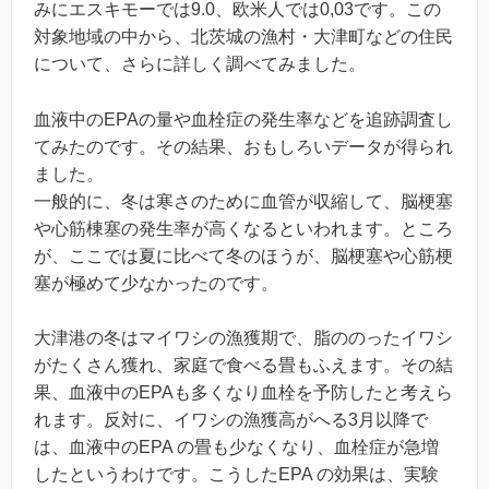
みにエスキモーでは9.0、欧米人では0,03です。この
対象地域の中から、北茨城の漁村・大津町などの住民
について、さらに詳しく調べてみました。
血液中のEPAの量や血栓症の発生率などを追跡調査し
てみたのです。その結果、おもしろいデータが得られ
ました。
一般的に、冬は寒さのために血管が収縮して、脳梗塞
や心筋棟塞の発生率が高くなるといわれます。ところ
が、ここでは夏に比べて冬のほうが、脳梗塞や心筋梗
塞が極めて少なかったのです。
大津港の冬はマイワシの漁獲期で、脂ののったイワシ
がたくさん獲れ、家庭で食べる畳もふえます。その結
果、血液中のEPAも多くなり血栓を予防したと考えら
れます。反対に、イワシの漁獲高がへる3月以降で
は、血液中のEPA の畳も少なくなり、血栓症が急増
したというわけです。こうしたEPA の効果は、実験