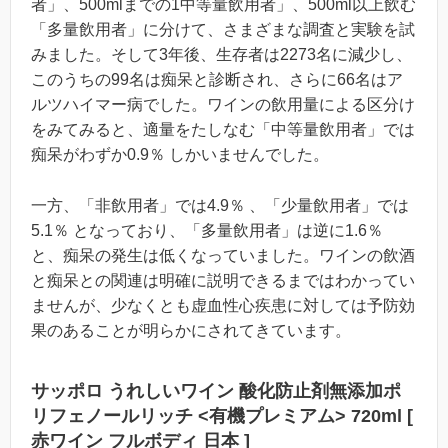
者」、500mlまでの1中等量飲用者」、500ml以上飲む
「多量飲用者」に分けて、さまざまな調査と実験を試
みました。そして3年後、生存者は2273名に減少し、
このうちの99名は痴呆と診断され、さらに66名はア
ルツハイマー病でした。ワインの飲用量による区分け
をみてみると、適量をたしなむ「中等量飲用者」では
痴呆がわずか0.9％ しかいませんでした。
一方、「非飲用者」では4.9％ 、「少量飲用者」では
5.1％ となっており、「多量飲用者」は逆に1.6％
と、痴呆の発生は低くなっていました。ワインの飲酒
と痴呆との関連は明確に説明できるまではわかってい
ませんが、少なくとも虚血性心疾患に対しては予防効
果のあることが明らかにされてきています。
サッポロ うれしいワイン 酸化防止剤無添加ポ
リフェノールリッチ <有機プレミアム> 720ml [
赤ワイン フルボディ 日本 ]