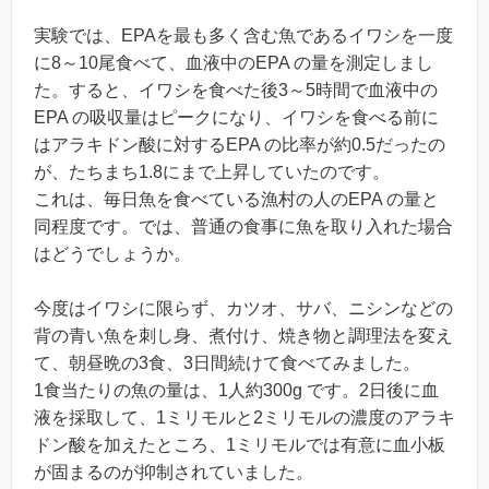
実験では、EPAを最も多く含む魚であるイワシを一度
に8～10尾食べて、血液中のEPA の量を測定しまし
た。すると、イワシを食べた後3～5時間で血液中の
EPA の吸収量はピークになり、イワシを食べる前に
はアラキドン酸に対するEPA の比率が約0.5だったの
が、たちまち1.8にまで上昇していたのです。
これは、毎日魚を食べている漁村の人のEPA の量と
同程度です。では、普通の食事に魚を取り入れた場合
はどうでしょうか。
今度はイワシに限らず、カツオ、サバ、ニシンなどの
背の青い魚を刺し身、煮付け、焼き物と調理法を変え
て、朝昼晩の3食、3日間続けて食べてみました。
1食当たりの魚の量は、1人約300g です。2日後に血
液を採取して、1ミリモルと2ミリモルの濃度のアラキ
ドン酸を加えたところ、1ミリモルでは有意に血小板
が固まるのが抑制されていました。