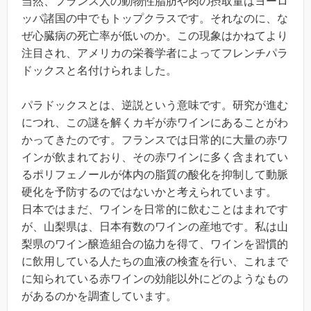
当然、フランス人の動物性脂肪や肉の摂取量はヨーロ
ッパ諸国の中でもトップクラスです。それなのに、な
ぜ心臓病の死亡率が低いのか。この現象はかねてより
注目され、アメリカの栄養学者によってフレンチパラ
ドックスと名付けられました。
パラドックスとは、逆説という意味です。研究が進む
につれ、この謎を解くカギが赤ワインにあることがわ
かってきたのです。フランスでは日常的に大量の赤ワ
インが飲まれており、その赤ワインに多く含まれてい
るポリフェノールが体内の脂質の酸化を抑制して動脈
硬化を予防するのではないかと考えられています。
日本ではまだ、ワインを日常的に飲むことはまれです
が、山梨県は、日本有数のワインの産地です。私は山
梨県のワイン醸造組合の協力を得て、ワインを習慣的
に飲用している人たちの血液の検査を行い、これまで
に知られている赤ワインの効能以外にどのようなもの
があるのかを調査しています。