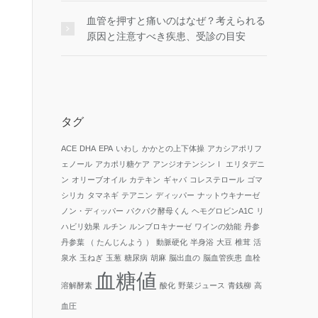
血管を押すと痛いのはなぜ？考えられる
原因と注意すべき疾患、受診の目安
タグ
ACE
DHA
EPA
いわし
かかとの上下体操
アカシアポリフ
ェノール
アカポリ糖ケア
アンジオテンシンⅠ
エリタデニ
ン
オリーブオイル
カテキン
ギャバ
コレステロール
ゴマ
シリカ
タマネギ
テアニン
ディッパー
ナットウキナーゼ
ノン・ディッパー
パクパク酵母くん
ヘモグロビンA1C
リ
ハビリ効果
ルチン
ルンブロキナーゼ
ワインの効能
丹参
丹参葉 （ たんじんよう ）
動脈硬化
半身浴
大豆
椎茸
活
泉水
玉ねぎ
玉葱
糖尿病
胡麻
脳出血の
脳血管疾患
血栓
血糖値
溶解酵素
酸化
野菜ジュース
青銭柳
高
血圧