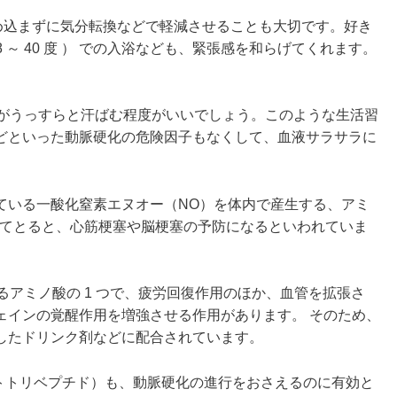
め込まずに気分転換などで軽減させることも大切です。好き
 ～ 40 度 ） での入浴なども、緊張感を和らげてくれます。
・がうっすらと汗ばむ程度がいいでしょう。このような生活習
どといった動脈硬化の危険因子もなくして、血液サラサラに
ている一酸化窒素エヌオー（NO）を体内で産生する、アミ
としてとると、心筋梗塞や脳梗塞の予防になるといわれていま
るアミノ酸の 1 つで、疲労回復作用のほか、血管を拡張さ
ェインの覚醒作用を増強させる作用があります。 そのため、
したドリンク剤などに配合されています。
クトトリベプチド）も、動脈硬化の進行をおさえるのに有効と