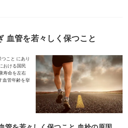
防ぎ 血管を若々しく保つこと
保つこと にあり
における国民
康寿命を左右
す血管年齢を挙
 血管を若々しく保つこと 血栓の原因