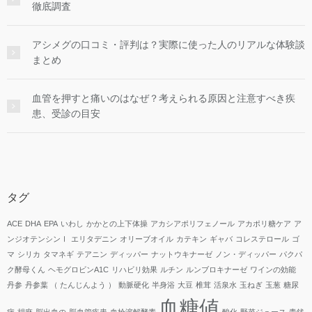
徹底調査
アシメグの口コミ・評判は？実際に使った人のリアルな体験談
まとめ
血管を押すと痛いのはなぜ？考えられる原因と注意すべき疾
患、受診の目安
タグ
ACE
DHA
EPA
いわし
かかとの上下体操
アカシアポリフェノール
アカポリ糖ケア
ア
ンジオテンシンⅠ
エリタデニン
オリーブオイル
カテキン
ギャバ
コレステロール
ゴ
マ
シリカ
タマネギ
テアニン
ディッパー
ナットウキナーゼ
ノン・ディッパー
パクパ
ク酵母くん
ヘモグロビンA1C
リハビリ効果
ルチン
ルンブロキナーゼ
ワインの効能
丹参
丹参葉 （ たんじんよう ）
動脈硬化
半身浴
大豆
椎茸
活泉水
玉ねぎ
玉葱
糖尿
血糖値