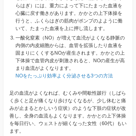
らはぎ）には、重力によって下にたまった血液を
心臓に戻す働きがあります。かかとの上下体操を
行うと、ふくらはぎの筋肉がポンプのよように働
いて、たまった血液を上に押し流します。
一酸化窒素（NO）が増えて血涜がよくなる静脈の
内側の内皮細胞からは、血管を拡張したり血液を
固まりにくくするNOが産生されます。かかとの上
下体操で血管内皮が刺激されると、NOの産生が高
まり血流がよくなります。
NOをたっぷり効率よく分泌させる3つの方法
足の血流がよくなれば、むくみや間歇性跛行（しばら
く歩くと足が痛くなり歩けなくなるが、少し休むと痛
みが止まるとかしいう症状）のような下肢の症状が改
善し、全身の血流もよくなります。かかとの上下体操
を毎日行い、ウェストが細くなった女性（60代）もい
ます。