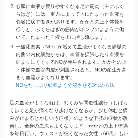
心臓に血液が戻りやすくなる足の筋肉（主にふく
らはぎ）には、重力によって下にたまった血液を
心臓に戻す働きがあります。かかとの上下体操を
行うと、ふくらはぎの筋肉がポンプのよように働
いて、たまった血液を上に押し流します。
一酸化窒素（NO）が増えて血涜がよくなる静脈の
内側の内皮細胞からは、血管を拡張したり血液を
固まりにくくするNOが産生されます。かかとの上
下体操で血管内皮が刺激されると、NOの産生が高
まり血流がよくなります。
NOをたっぷり効率よく分泌させる3つの方法
足の血流がよくなれば、むくみや間歇性跛行（しばら
く歩くと足が痛くなり歩けなくなるが、少し休むと痛
みが止まるとかしいう症状）のような下肢の症状が改
善し、全身の血流もよくなります。かかとの上下体操
を毎日行い、ウェストが細くなった女性（60代）もい