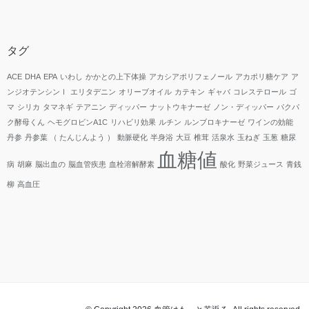
タグ
ACE
DHA
EPA
いわし
かかとの上下体操
アカシアポリフェノール
アカポリ糖ケア
ア
ンジオテンシンⅠ
エリタデニン
オリーブオイル
カテキン
ギャバ
コレステロール
ゴ
マ
シリカ
タマネギ
テアニン
ディッパー
ナットウキナーゼ
ノン・ディッパー
パクパ
ク酵母くん
ヘモグロビンA1C
リハビリ効果
ルチン
ルンブロキナーゼ
ワインの効能
丹参
丹参葉 （ たんじんよう ）
動脈硬化
半身浴
大豆
椎茸
活泉水
玉ねぎ
玉葱
糖尿
血糖値
病
胡麻
脳出血の
脳血管疾患
血栓溶解酵素
酸化
野菜ジュース
青銭
柳
高血圧