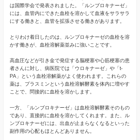
は国際学会で発表されました。「ルンブロキナーゼ」
には、血管内にできた血栓を溶かして血液をサラサラ
にする働きと、血管を拡張させる働きがあります。
とりわけ着日したのは、ルンブロキナーゼの血栓を溶
かす働きが、血栓溶解薬並みに強いことです。
高血圧などが引き金で発症する脳梗塞や心筋梗塞の患
者さんに対し、病医院では「ウロキナーゼ」や「t-
PA」という血栓溶解薬がよく使われます。これらの
薬は、プラスミンという血栓溶解酵素を体内に増やす
ことで、問接的に血栓を溶かします。
一方、「ルンブロキナーゼ」は血栓溶解酵素そのもの
であり、直接的に血栓を溶かしてくれます。また、ル
ンブロキナーゼには、出血が止まらなくなるといった
副作用の心配もほとんどありません。