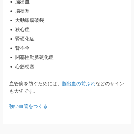
脳出血
脳梗塞
大動脈瘤破裂
狭心症
腎硬化症
腎不全
閉塞性動脈硬化症
心筋梗塞
血管病を防ぐためには、
脳出血の前ぶれ
などのサイン
も大切です。
強い血管をつくる